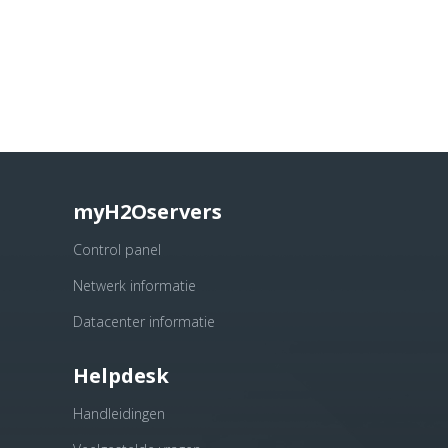
myH2Oservers
Control panel
Netwerk informatie
Datacenter informatie
Helpdesk
Handleidingen