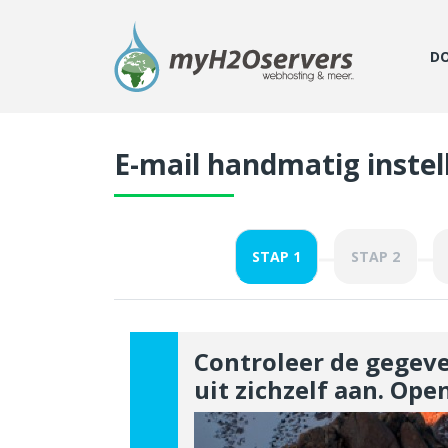
D
E-mail handmatig instell
STAP 1
STAP 2
Controleer de gegeve
uit zichzelf aan. Ope