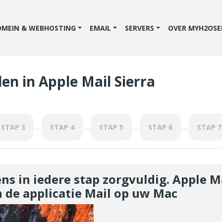
OMEIN & WEBHOSTING
EMAIL
SERVERS
OVER MYH2OSE
en in Apple Mail Sierra
STAP 3
STAP 4
STAP 5
STAP 6
STAP 7
ns in iedere stap zorgvuldig. Apple 
n de applicatie Mail op uw Mac