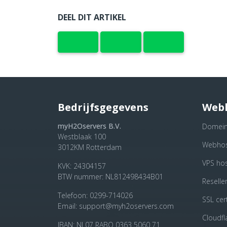
DEEL DIT ARTIKEL
Bedrijfsgegevens
Web
myH2Oservers B.V.
Domei
Westblaak 100
Webhos
3012KM
Rotterdam
VPS hos
KVK: 24304157
BTW nummer: NL812498434B01
Reselle
Telefoon:
0299-714026
SSL cert
Email:
support@myh2oservers.com
Cloudfl
IBAN: NL07 RABO 0363 5060 71