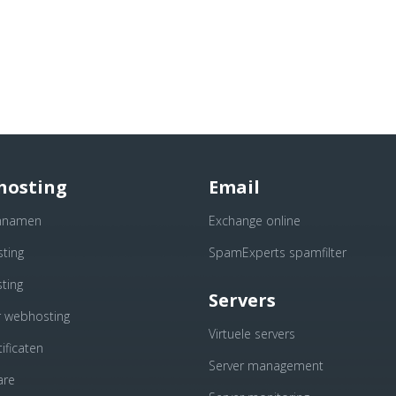
hosting
Email
nnamen
Exchange online
ting
SpamExperts spamfilter
ting
Servers
r webhosting
Virtuele servers
ificaten
Server management
are