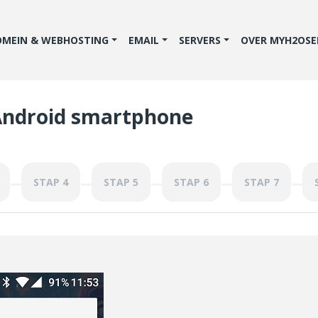
OMEIN & WEBHOSTING
EMAIL
SERVERS
OVER MYH2OSE
 Android smartphone
STAP 4
STAP 5
STAP 6
STAP 7