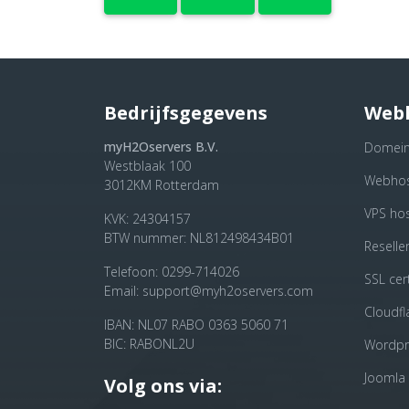
Bedrijfsgegevens
Web
myH2Oservers B.V.
Domei
Westblaak 100
Webhos
3012KM
Rotterdam
VPS hos
KVK: 24304157
BTW nummer: NL812498434B01
Reselle
Telefoon:
0299-714026
SSL cert
Email:
support@myh2oservers.com
Cloudfl
IBAN: NL07 RABO 0363 5060 71
BIC: RABONL2U
Wordpr
Joomla
Volg ons via: