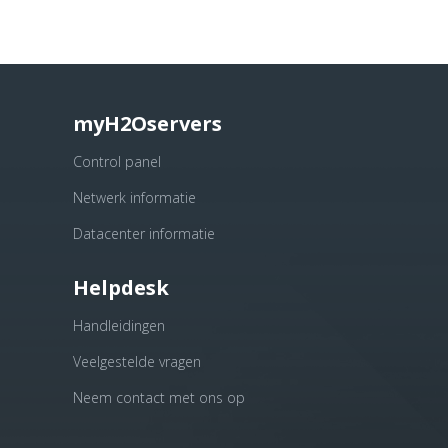
myH2Oservers
Control panel
Netwerk informatie
Datacenter informatie
Helpdesk
Handleidingen
Veelgestelde vragen
Neem contact met ons op