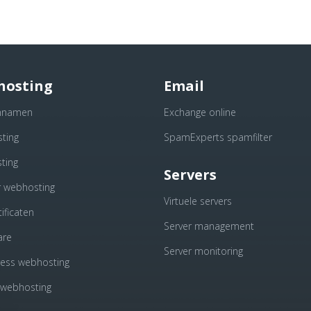
hosting
Email
nnamen
Exchange online
ting
SpamExperts spamfilter
ting
Servers
r webhosting
Virtuele servers
ificaten
Server management
are
Server monitoring
ess webhosting
 webhosting